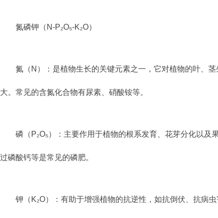
氮磷钾（N-P₂O₅-K₂O）
氮（N）：是植物生长的关键元素之一，它对植物的叶、茎
大。常见的含氮化合物有尿素、硝酸铵等。
磷（P₂O₅）：主要作用于植物的根系发育、花芽分化以
过磷酸钙等是常见的磷肥。
钾（K₂O）：有助于增强植物的抗逆性，如抗倒伏、抗病